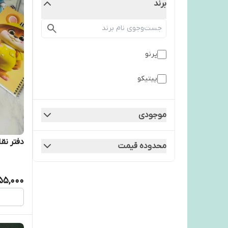
برند
پرنو
پیتیکو
موجودی
دفتر نقاشی ۵۰ برگ 
محدوده قیمت
55,000