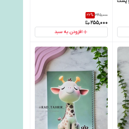
زرگ A4مجلد و پشت
26
%
345,000
255,000
افزودن به سبد