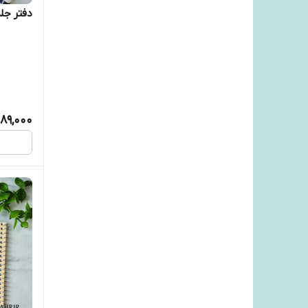
دفتر جلد س
89,000