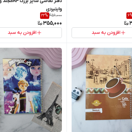
دفتر نقاشی سایز ب
وایتبردی
22
%
456,000
6
355,000
3
افزودن به سبد
افزودن به سبد