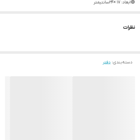
🟣ابعاد: ۱۷ ×۲۴سانتیمتر
🟣 قطع: وزیری
🟣تعداد برگ: ۶۰ برگ
نظرات
🟣نوع جلد: جلد نرم
🟣نوع صحافی: سیمی
دسته‌بندی
:
دفتر