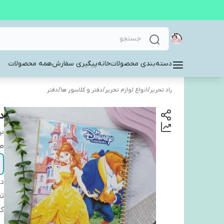
دسته‌بندی محصولات
خانه
پیگیری سفارش
همه محصولات
راد تحریر
/
انواع لوازم تحریر
/
دفتر و کلاسور ها
/
دفتر
د
بر
ط
دس
تع
کا