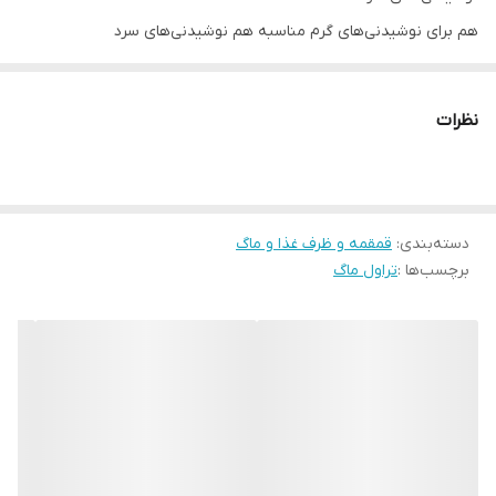
هم برای نوشیدنی‌های گرم مناسبه هم نوشیدنی‌های سرد
داخل تراول ماگ استیل هست
بدنه ضد خش
نظرات
دارای استوپر در پایین ماگ جهت سر نخوردن
بند آویز دارد
جعبه داره و مناسب هدیه دادن
دسته‌بندی
:
بدون هیچگونه نشتی
قمقمه و ظرف غذا و ماگ
برچسب‌ها :
تراول ماگ
از نظر نشتی نداشتن ضمانت میشه