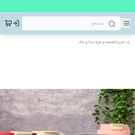
راد تحریر
/
قمقمه و ظرف غذا و ماگ