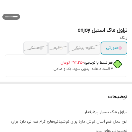
تراول ماگ استیل enjoy
رنگ
صورتی
سفید زرشکی
کرم
مشکی
هر قسط با ترب‌پی:
۳۷۲٬۲۵۰
تومان
۴ قسط ماهانه. بدون سود، چک و ضامن.
توضیحات
تراول ماگ بسیار پرطرفدار
این مدل هم آسان نوش داره برای نوشیدنی‌های گرم هم نی داره برای
نوشیدنی های سرد