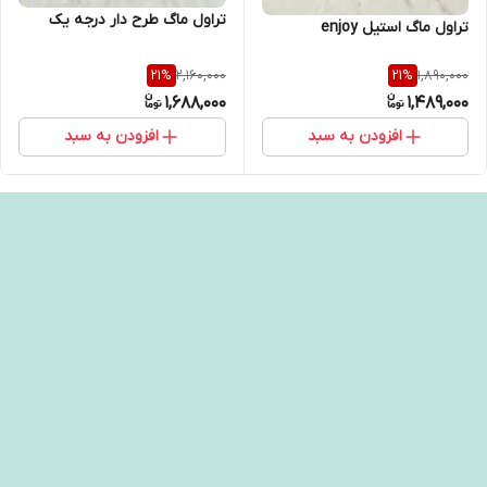
تراول ماگ طرح دار درجه یک
تراول ماگ استیل enjoy
2,160,000
1,890,000
21
%
21
%
1,688,000
1,489,000
افزودن به سبد
افزودن به سبد