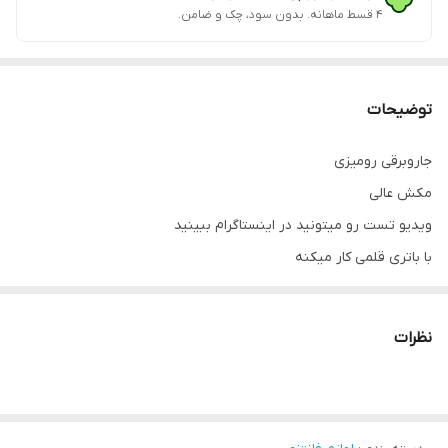
۴ قسط ماهانه. بدون سود، چک و ضامن.
توضیحات
جاروبرقی رومیزی
مکش عالی
ویدیو تست رو میتونید در اینستاگرام ببینید
با باتری قلمی کار میکنه
برای لب تاب
میز تحریر
نظرات
کابینت
یا داخل ماشین کاربرد داره