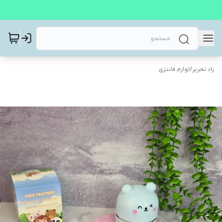
راد تحریر
/
لوازم فانتزی