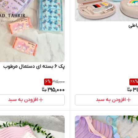
اطی
پک ۶ بسته ای دستمال مرطوب
6
%
315,000
28
295,000
3
افزودن به سبد
افزودن به سبد