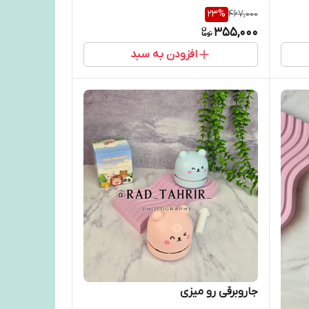
23
%
467,000
355,000
افزودن به سبد
جاروبرقی رو میزی