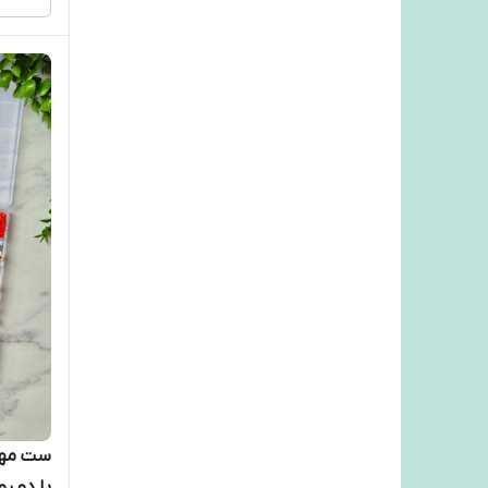
ست مهر
با دو ر