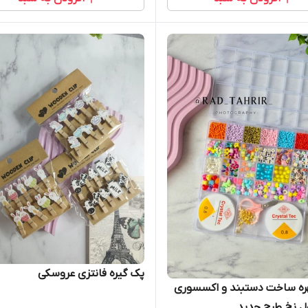
پک گیره فانتزی عروسکی
ه ساخت دستبند و اکسسوری
ول نخ طرح جدید