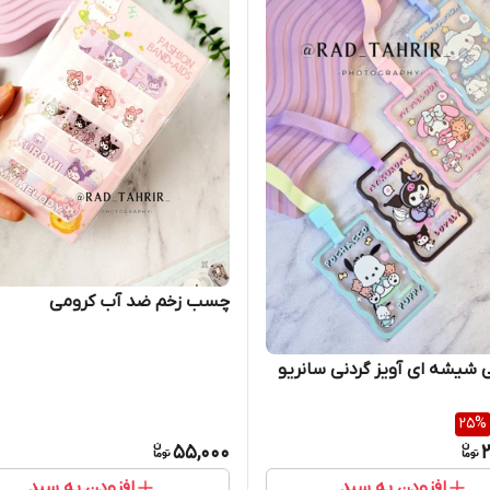
چسب زخم ضد آب کرومی
ی شیشه ای آویز گردنی سانریو
25
%
55,000
2
افزودن به سبد
افزودن به سبد