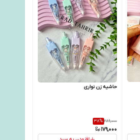
حاشیه زن نواری
38
%
289,000
179,000
افزودن به سبد