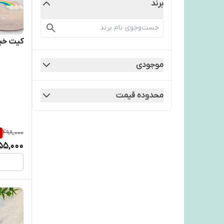
برند
کیت خی
موجودی
محدوده قیمت
%
498,000
55,000