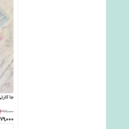
جا کارت
377,000
79,000