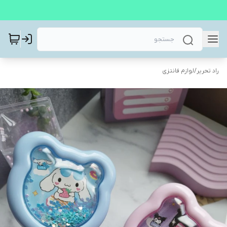
راد تحریر
/
لوازم فانتزی