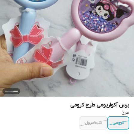
برس آکواریومی طرح کرومی
طرح
کرومی
سینامرول