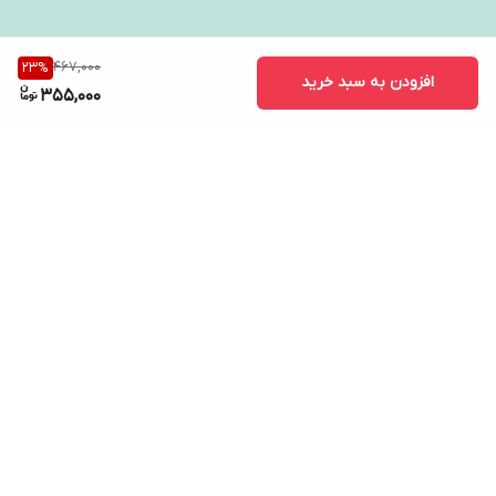
467,000
23
%
افزودن به سبد خرید
355,000
برگشت به بالا