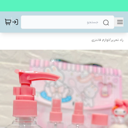
راد تحریر
/
لوازم فانتزی