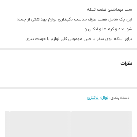
ست بهداشتی هفت تیکه
این پک شامل هفت ظرف مناسب نگهداری لوازم بهداشتی از جمله
شوینده و کرم ها و ادکلن و...
برای اینکه توی سفر یا حین مهمونی کلی لوازم با خودت نبری
هر چیزی که نیاز داشتی به میزان کمی داخل این ظرف‌ها می‌ریزی
هم لوازم سبک‌تر میشه و حجم کمتری می‌بری و هم ریسک خراب شدن
نظرات
لوازم اصلی از بین میره
راستی برای استفاده کردن راحت‌تر یه کاردک کوچیک همراهشه
خودشم یه زیپ کیف شفاف داره که راحت همه رو داخلش می‌تونی جا
بدی
دسته‌بندی
:
لوازم فانتزی