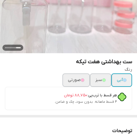
ست بهداشتی هفت تیکه
رنگ
آبی
سبز
صورتی
هر قسط با ترب‌پی:
۸۸٬۷۵۰
تومان
۴ قسط ماهانه. بدون سود، چک و ضامن.
توضیحات