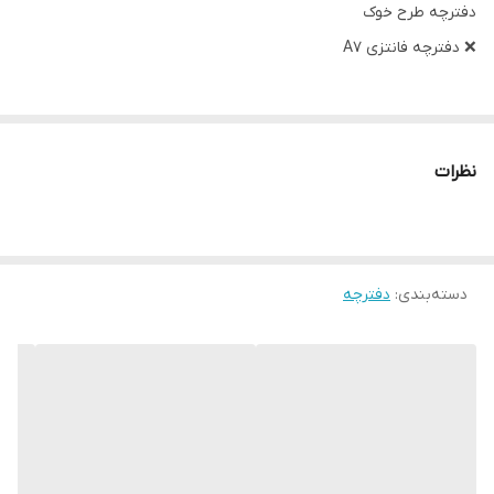
دفترچه طرح خوک
❌ دفترچه فانتزی A7
🟣ابعاد: ۷.۵ ×۱۰.۵ سانت
🟣تعداد برگ: ۷۰ برگ
نظرات
🟣نوع صحافی: سیمی
دسته‌بندی
:
دفترچه