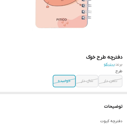
دفترچه طرح خوک
برند:
پیتیکو
طرح
تلفن دار
شال دار
خوابیده
توضیحات
دفترچه کیوت