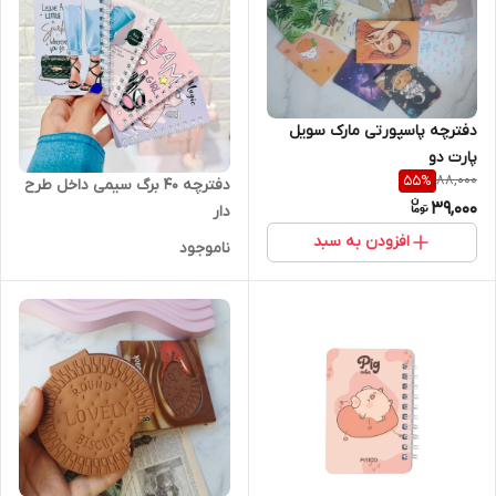
دفترچه پاسپورتی مارک سویل
پارت دو
88,000
55
%
دفترچه ۴۰ برگ سیمی داخل طرح
39,000
دار
افزودن به سبد
ناموجود