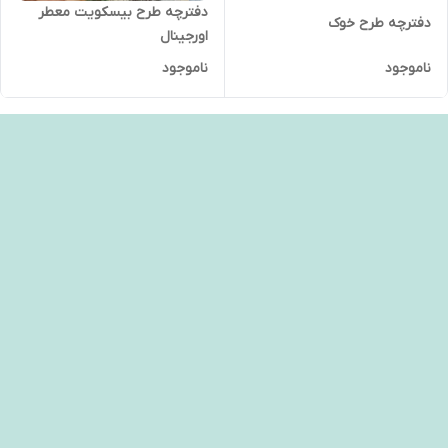
دفترچه طرح بیسکویت معطر
دفترچه طرح خوک
اورجینال
ناموجود
ناموجود