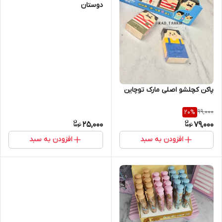
دوستان
پاکن کچلشو اصلی مارک توچاین
99,000
20
%
25,000
79,000
افزودن به سبد
افزودن به سبد