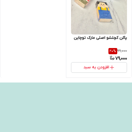
پاکن کچلشو اصلی مارک توچاین
99,000
20
%
79,000
افزودن به سبد