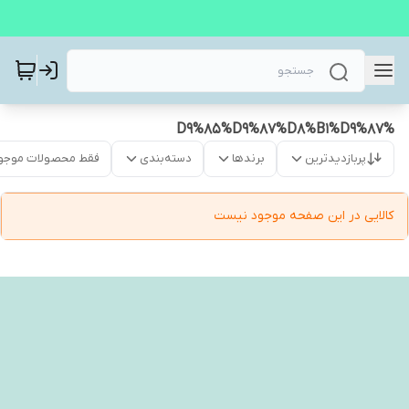
%D9%85%D9%87%D8%B1%D9%87
پربازدیدترین
برندها
دسته‌بندی
فقط محصولات موجو
کالایی در این صفحه موجود نیست