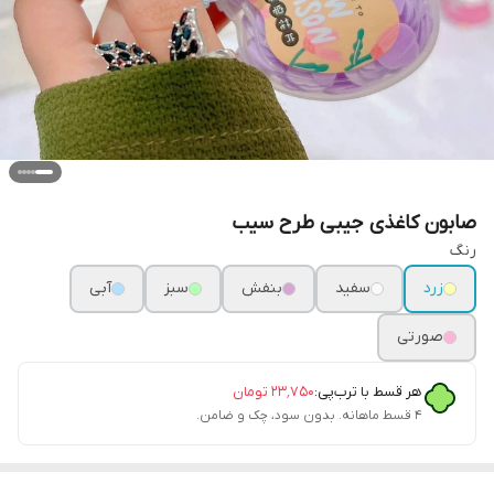
صابون کاغذی جیبی طرح سیب
رنگ
زرد
سفید
بنفش
سبز
آبی
صورتی
هر قسط با ترب‌پی:
۲۳٬۷۵۰
تومان
۴ قسط ماهانه. بدون سود، چک و ضامن.