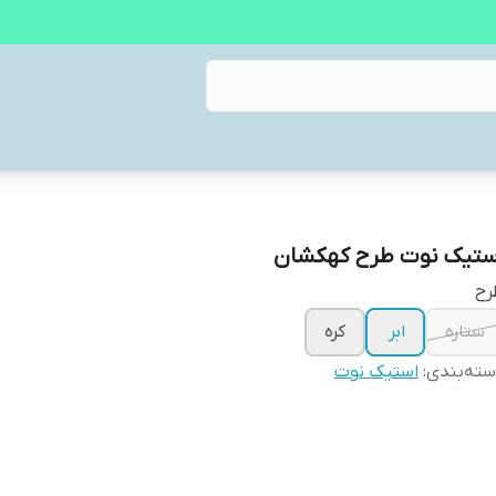
ستیک نوت طرح کهکشان
رح
ستاره
ابر
کره
ته‌بندی
:
استیک نوت