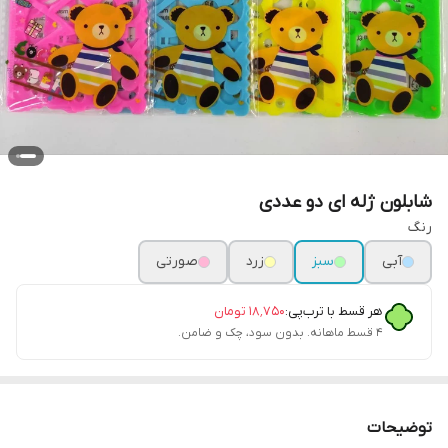
شابلون ژله ای دو عددی
رنگ
آبی
سبز
زرد
صورتی
هر قسط با ترب‌پی:
۱۸٬۷۵۰
تومان
۴ قسط ماهانه. بدون سود، چک و ضامن.
توضیحات