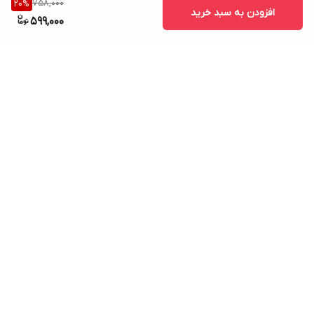
758,000
20
%
افزودن به سبد خرید
599,000
برگشت به بالا
ارسال ویژه
پشتیبانی ۲۴ ساعته