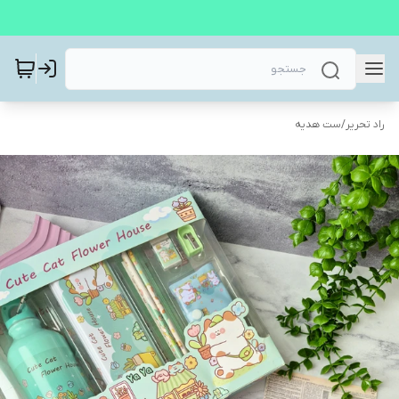
راد تحریر
/
ست هدیه