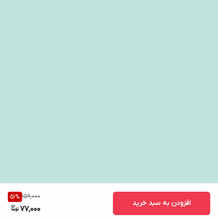
159,000
51
%
افزودن به سبد خرید
77,000