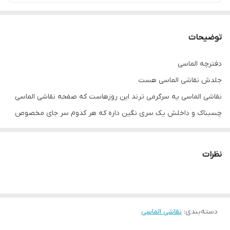
توضیحات
دفترچه الماسی
جلدش نقاشی الماسی هست
نقاشی الماسی یه سرگرمی ترند این روزهاست که صفحه نقاشی الماسی
چسبناک و داخلش یک سری نگین داره که هر کدوم سر جای مخصوص
خود که علامت گذاری شده است با ابزار مخصوص که داخل هر بسته
هست جای گذاری میشه
نظرات
داخلش ۳ صفحه استیکر متفاوت داره
و محل یادداشت هم داره
دسته‌بندی
:
نقاشی الماسی