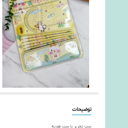
توضیحات
ست تحریر یا ست هدیه