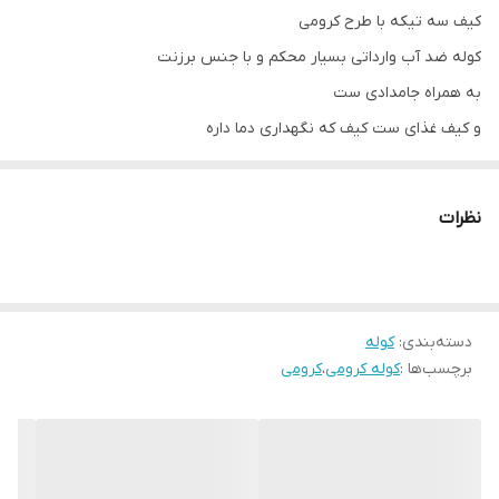
کیف سه تیکه با طرح کرومی
کوله ضد آب وارداتی بسیار محکم و با جنس برزنت
به همراه جامدادی ست
و کیف غذای ست کیف که نگهداری دما داره
به جای اینکه سه بار هزینه کنی و در آخر هم ست نباشن فقط کافیه این
ست رو بگیری ه تمام وسایل‌ها با هم هستند و یک بار هزینه می‌کنید
نظرات
لطفاً توجه کنید ارسال در حال حاضر رایگان است
دسته‌بندی
:
کوله
برچسب‌ها :
کوله کرومی
،
کرومی