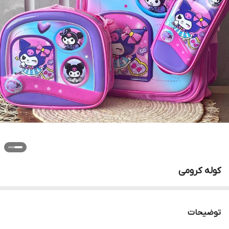
کوله کرومی
توضیحات