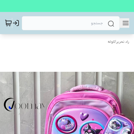
راد تحریر
/
کوله