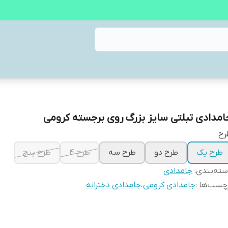
امدادی تبلتی سایز بزرگ روی برجسته کرومی
رح
طرح یک
طرح دو
طرح سه
طرح ۴
طرح پنج
ته‌بندی
:
جامدادی
چسب‌ها :
جامدادی کرومی
،
جامدادی دخترانه