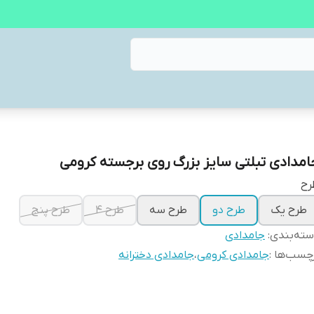
امدادی تبلتی سایز بزرگ روی برجسته کرومی
رح
طرح یک
طرح دو
طرح سه
طرح ۴
طرح پنج
ته‌بندی
:
جامدادی
چسب‌ها :
جامدادی کرومی
،
جامدادی دخترانه