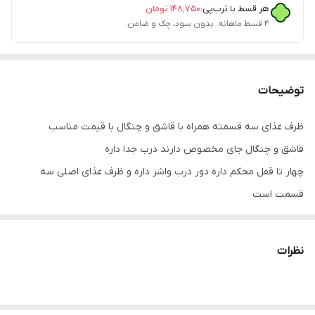
هر قسط با ترب‌پی:
۱۴۸٬۷۵۰
تومان
۴ قسط ماهانه. بدون سود، چک و ضامن.
توضیحات
ظرف غذای سه قسمته همراه با قاشق و چنگال با قیمت مناسب
قاشق و چنگال جای مخصوص دارند درب جدا داره
چهار تا قفل محکم داره دور درب واشر داره و ظرف غذای اصلی سه
قسمت است
ابعاد ظرف ۱۸*13 و ارتفاع ۷
نظرات