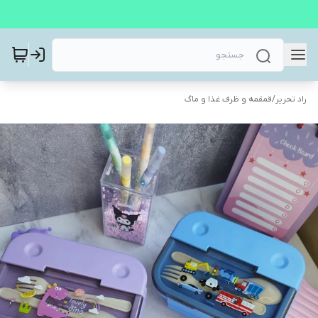
راد تحریر
/
قمقمه و ظرف غذا و ماگ