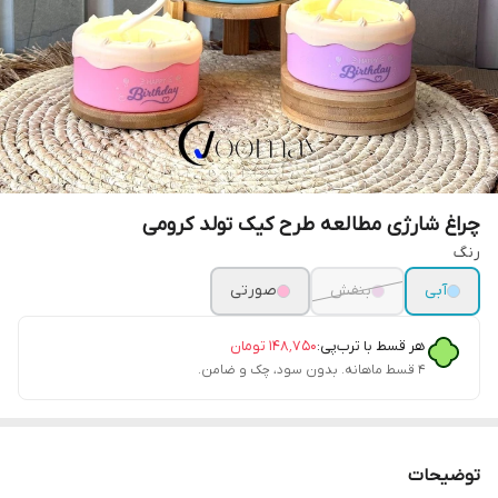
چراغ شارژی مطالعه طرح کیک تولد کرومی
رنگ
آبی
بنفش
صورتی
هر قسط با ترب‌پی:
۱۴۸٬۷۵۰
تومان
۴ قسط ماهانه. بدون سود، چک و ضامن.
توضیحات