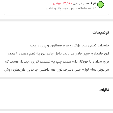
هر قسط با ترب‌پی:
۱۹۷٬۲۵۰
تومان
۴ قسط ماهانه. بدون سود، چک و ضامن.
توضیحات
جامداده تبلتی سایز بزرگ رح‌های فضانورد و پری دریایی
این جامدادی سیار جادار می‌باشد داخل جامدادی یه نظم دهنده ۶ عددی
برای مداد و یا خودکار داره سمت چپ یه قسمت توری زیپ‌دار هست که
می‌تونی تمام لوازم حتی دفترچه‌تون هم داخلش جا بدین طرح‌های روش
برجسته است و قابل شست و شو هست
نظرات