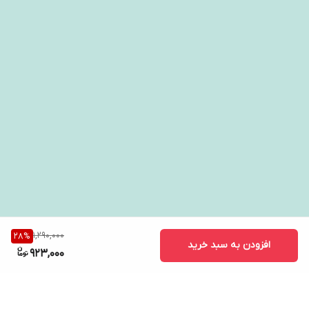
1,290,000
28
%
افزودن به سبد خرید
923,000