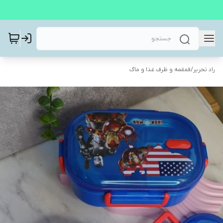
راد تحریر
/
قمقمه و ظرف غذا و ماگ