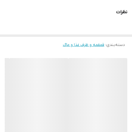
ظرف غذا دو قسمته هست و عمق نسبتاً مناسبی داره
نظرات
طرح روشم طرح قهرمانه که همه پسرا دوسش دارند
ابعاد ظرف 13 در ۲۰ در ۷
قیمت 479
دسته‌بندی
:
قمقمه و ظرف غذا و ماگ