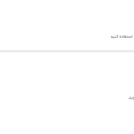
 استفاده کنید
 دمپایی پاککنی است
ید.