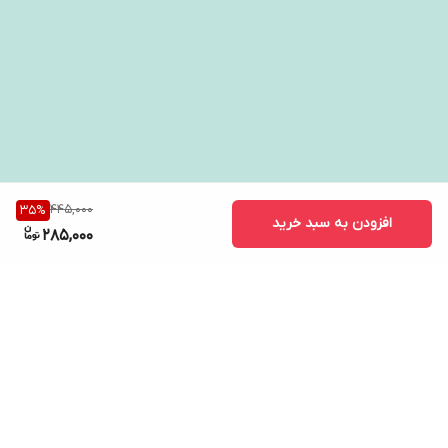
445,000
35
%
افزودن به سبد خرید
285,000
برگشت به بالا