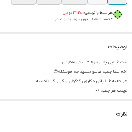
هر قسط با ترب‌پی:
۳۲٬۲۵۰
تومان
۴ قسط ماهانه. بدون سود، چک و ضامن.
توضیحات
ست ۶ تایی پاکن طرح شیرینی ماکارون
آخه شما جعبه هاشو ببینید چه خوشگله😍
هر جعبه ۶ تا پاکن ماکارون گوگولی رنگی رنگی داخلشه
قیمت هر جعبه ۶۹
نظرات