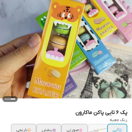
پک ۶ تایی پاکن ماکارون
رنگ جعبه
آبی
زرد
صورتی
بنفش
نارنجی