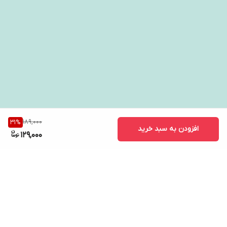
189,000
31
%
افزودن به سبد خرید
129,000