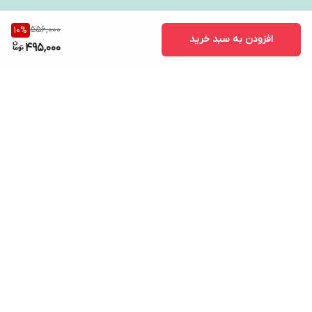
556,000
10
%
افزودن به سبد خرید
495,000
برگشت به بالا
ارسال ویژه
پشتیبانی ۲۴ ساعته