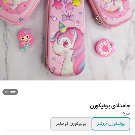
جامدادی یونیکورن
طرح
یونیکورن بزرگتر
یونیکورن کوچکتر