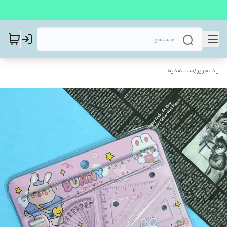
راد تحریر
/
ست هدیه