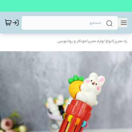
راد تحریر
/
انواع لوازم تحریر
/
خودکار و رواننویس