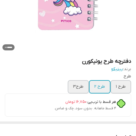
دفترچه طرح یونیکورن
برند:
پیتیکو
طرح
طرح ۱
طرح ۲
طرح۳
هر قسط با ترب‌پی:
۱۶٬۷۵۰
تومان
۴ قسط ماهانه. بدون سود، چک و ضامن.