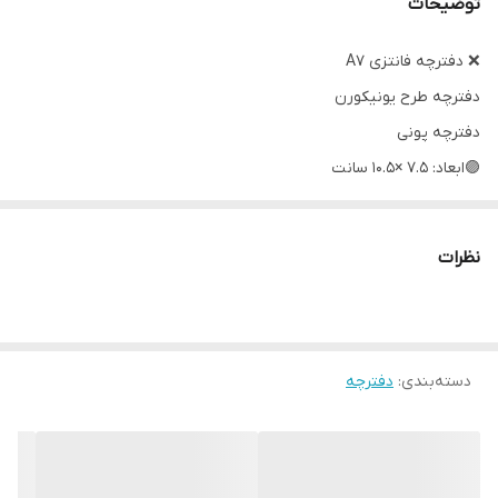
توضیحات
❌ دفترچه فانتزی A7
دفترچه طرح یونیکورن
دفترچه پونی
🟣ابعاد: ۷.۵ ×۱۰.۵ سانت
🟣تعداد برگ: ۷۰ برگ
🟣نوع صحافی: سیمی
نظرات
دسته‌بندی
:
دفترچه