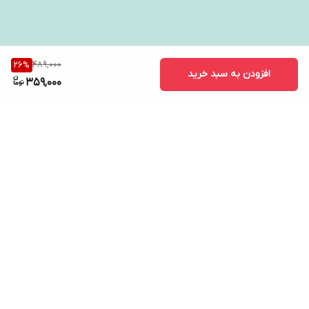
489,000
26
%
افزودن به سبد خرید
359,000
برگشت به بالا