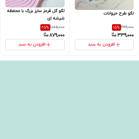
لگو گل قرمز سایز بزرگ با محفظه
لگو طرح حیوانات
شیشه ای
1,185,000
399,000
25
%
15
%
879,000
339,000
افزودن به سبد
افزودن به سبد