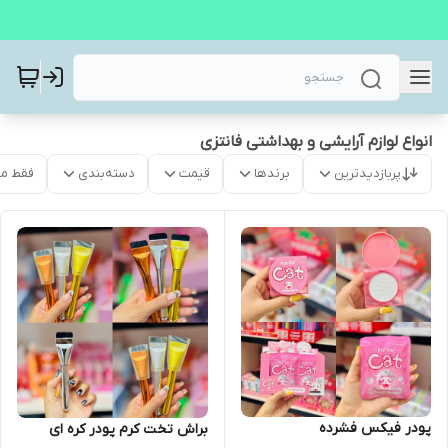
انواع لوازم آرایشی و بهداشتی فانتزی
پربازدیدترین
برندها
قیمت
دسته‌بندی
فقط م
پودر فیکس فشرده
براش تخت کرم پودر کره ای