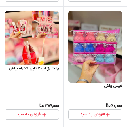
پالت رژ لب ۶ تایی همراه براش
فیس واش
389,000
60,000
افزودن به سبد
افزودن به سبد