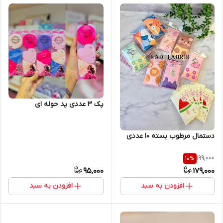
پک ۳ عددی پد حوله ای
دستمال مرطوب بسته ۱۰ عددی
199,000
10
%
95,000
179,000
افزودن به سبد
افزودن به سبد