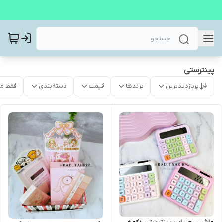
پینترستی
پربازدیدترین
برندها
قیمت
دسته‌بندی
فقط م