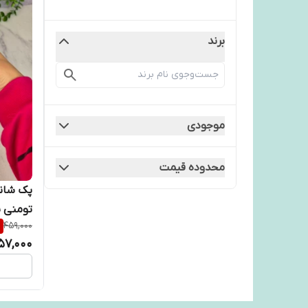
برند
موجودی
محدوده قیمت
تومنی ب
%
459,000
57,000