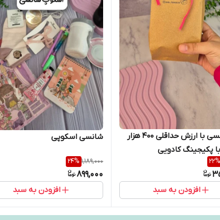
پک شانسی با ارزش حداقلی 400 هزار
شانسی اسکوپی
ا پکیجینگ کادویی
24
%
1,189,000
22
899,000
3
افزودن به سبد
افزودن به سبد