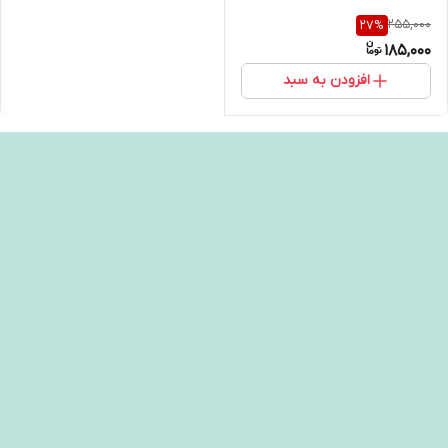
255,000
27
%
185,000
افزودن به سبد