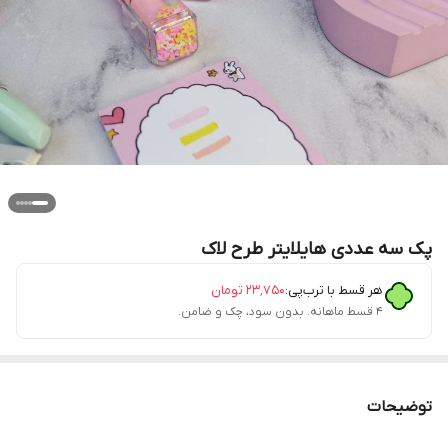
پک سه عددی هایلایتر طرح لاک
هر قسط با ترب‌پی:
۲۳٬۷۵۰
تومان
۴ قسط ماهانه. بدون سود، چک و ضامن.
توضیحات