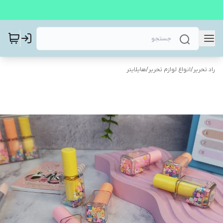
راد تحریر
/
انواع لوازم تحریر
/
هایلایتر