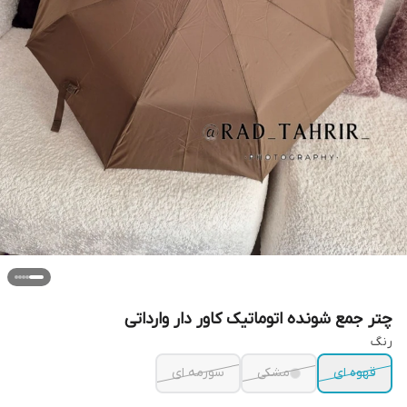
چتر جمع شونده اتوماتیک کاور دار وارداتی
رنگ
قهوه ای
مشکی
سورمه ای