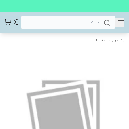
راد تحریر
/
ست هدیه