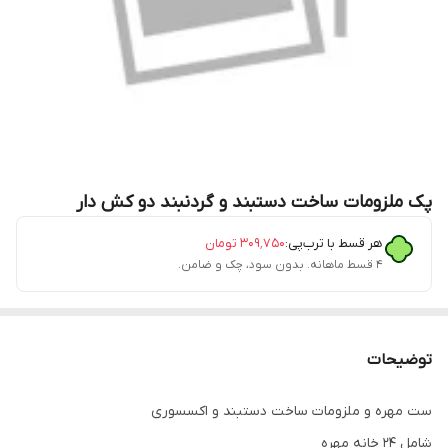
پک ملزومات ساخت دستبند و گردنبند دو کش دار
هر قسط با ترب‌پی:
۳۰۹٬۷۵۰
تومان
۴ قسط ماهانه. بدون سود، چک و ضامن.
توضیحات
ست مهره و ملزومات ساخت دستبند و اکسسوری
شامل ۲۴ خانه مهره