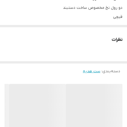
دو ‌رول نخ مخصوص ساخت دستبند
قیچی
و جعبه نظم دهنده
با این پک بچه ها به سلیقه خودشون کلی اکسسوری میتونن بسازن
نظرات
دستبند گردنبند و آویز موبایل و عینک آویز کیف و ...
دسته‌بندی
:
ست هدیه