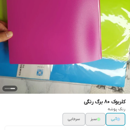
کلربوک ۸۰ برگ رنگی
رنگ پوشه
آبی
سبز
سرخابی