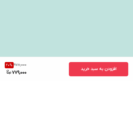
978,000
20
%
افزودن به سبد خرید
779,000
برگشت به بالا