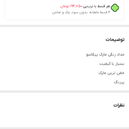
هر قسط با ترب‌پی:
۱۹۴٬۷۵۰
تومان
۴ قسط ماهانه. بدون سود، چک و ضامن.
توضیحات
مداد رنگی مارک پیکاسو
بسیار با کیفیت
خفن ترین مارک
پررنگ
نوک مقاوم هنگام رنگ آمیزی که خیالت راحت باشه که نمی‌شکنه
تست رنگ هم داخل تصویر می بینید
نظرات