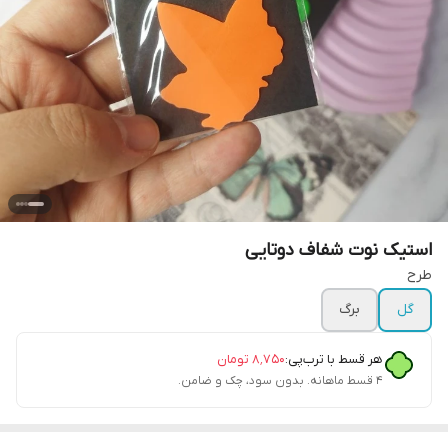
استیک نوت شفاف دوتایی
طرح
گل
برگ
هر قسط با ترب‌پی:
۸٬۷۵۰
تومان
۴ قسط ماهانه. بدون سود، چک و ضامن.