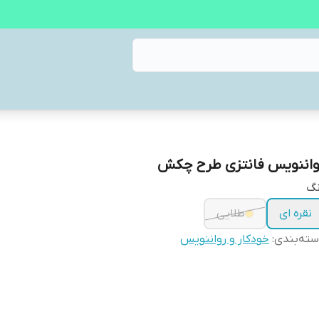
واننویس فانتزی طرح چکش
نگ
نقره ای
طلایی
ته‌بندی
:
خودکار و رواننویس